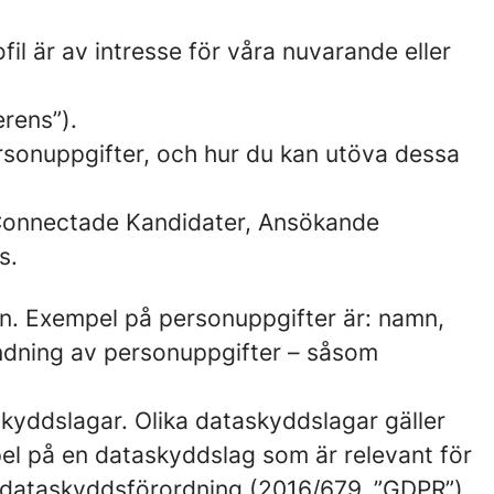
fil är av intresse för våra nuvarande eller
erens”).
ersonuppgifter, och hur du kan utöva dessa
v Connectade Kandidater, Ansökande
s.
rson. Exempel på personuppgifter är: namn,
ndning av personuppgifter – såsom
skyddslagar. Olika dataskyddslagar gäller
pel på en dataskyddslag som är relevant för
s dataskyddsförordning (2016/679, ”GDPR”).