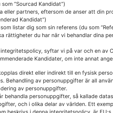
du som ”Sourcad Kandidat”)
a eller partners, eftersom de anser att din pro
enderad Kandidat”)
 som listar dig som sin referens (du som ”Ref
ka rättigheter du har när vi behandlar dina p
integritetspolicy, syftar vi på var och en a
ommenderade Kandidater, om inte annat ange
opplas direkt eller indirekt till en fysisk pe
. Behandling av personuppgifter är all anvä
adering av personuppgifter.
får behandla personuppgifter, så kallade data
gifter, och i olika delar av världen. Ett exem
m beskrivs i denna integritetspolicy, är EU: