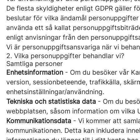
De flesta skyldigheter enligt GDPR gäller 
beslutar för vilka ändamål personuppgifte
använda ett så kallat personuppgiftsbiträ
enligt anvisningar från den personuppgift
Vi är personuppgiftsansvariga när vi behand
2. Vilka personuppgifter behandlar vi?
Samtliga personer
Enhetsinformation
- Om du besöker vår Karr
version, sessionbeteende, trafikkälla, skä
enhetsinställningar/användning.
Tekniska och statistiska data
- Om du besöke
webbplatsen, såsom information om vilka U
Kommunikationsdata
- Vi kommer att samla
kommunikationen. Detta kan inkludera inne