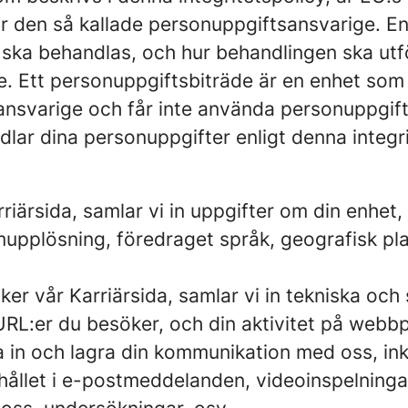
för den så kallade personuppgiftsansvarige. 
r ska behandlas, och hur behandlingen ska ut
de. Ett personuppgiftsbiträde är en enhet so
sansvarige och får inte använda personuppgif
lar dina personuppgifter enligt denna integri
iärsida, samlar vi in uppgifter om din enhe
rmupplösning, föredraget språk, geografisk pl
r vår Karriärsida, samlar vi in tekniska och
RL:er du besöker, och din aktivitet på webbp
 in och lagra din kommunikation med oss, ink
hållet i e-postmeddelanden, videoinspelninga