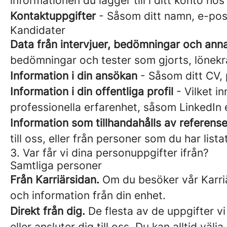
informationen du lägger till i ditt konto ho
Kontaktuppgifter
- Såsom ditt namn, e-pos
Kandidater
Data från intervjuer, bedömningar och ann
bedömningar och tester som gjorts, lönekr
Information i din ansökan
- Såsom ditt CV, 
Information i din offentliga profil
- Vilket in
professionella erfarenhet, såsom LinkedIn 
Information som tillhandahålls av referense
till oss, eller från personer som du har list
3. Var får vi dina personuppgifter ifrån?
Samtliga personer
Från Karriärsidan.
Om du besöker vår Karriär
och information från din enhet.
Direkt från dig.
De flesta av de uppgifter vi
eller ansluter dig till oss. Du kan alltid vä