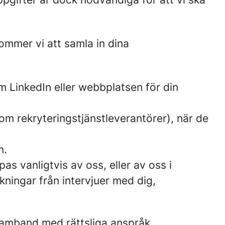
ommer vi att samla in dina
m LinkedIn eller webbplatsen för din
som rekryteringstjänstleverantörer), när de
m.
s vanligtvis av oss, eller av oss i
ningar från intervjuer med dig,
 samband med rättsliga anspråk.