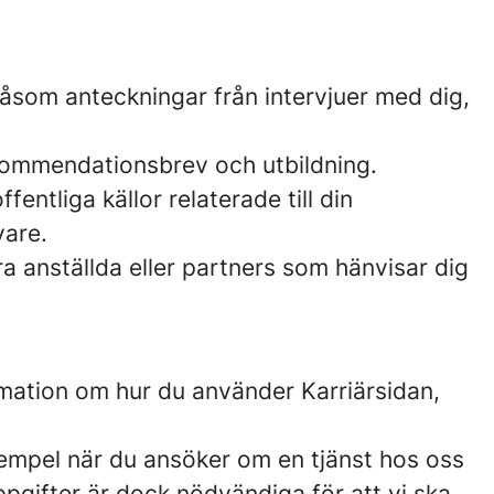
åsom anteckningar från intervjuer med dig,
ekommendationsbrev och utbildning.
fentliga källor relaterade till din
vare.
ra anställda eller partners som hänvisar dig
rmation om hur du använder Karriärsidan,
 exempel när du ansöker om en tjänst hos oss
nuppgifter är dock nödvändiga för att vi ska