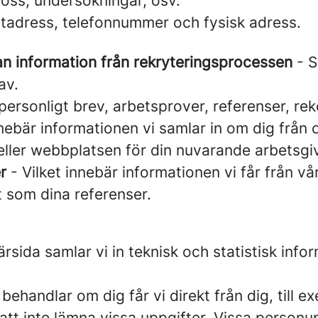
s oss, undersökningar, osv.
tadress, telefonnummer och fysisk adress.
an information från rekryteringsprocessen
- S
av.
personligt brev, arbetsprover, referenser, r
nebär informationen vi samlar in om dig från of
eller webbplatsen för din nuvarande arbetsgi
r
- Vilket innebär informationen vi får från vå
at som dina referenser.
sida samlar vi in teknisk och statistisk info
 behandlar om dig får vi direkt från dig, till
lja att inte lämna vissa uppgifter. Vissa perso