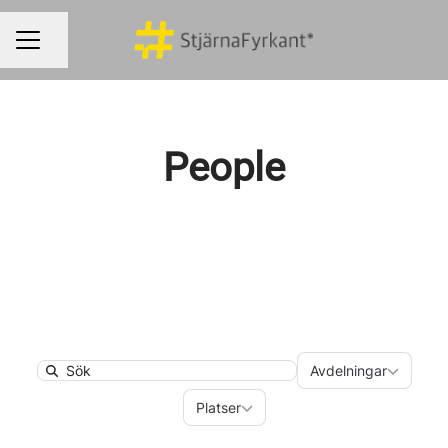
Dela sidan
KARRIÄRMENY
People
Avdelningar
Avdelningar
Search
Platser
Platser